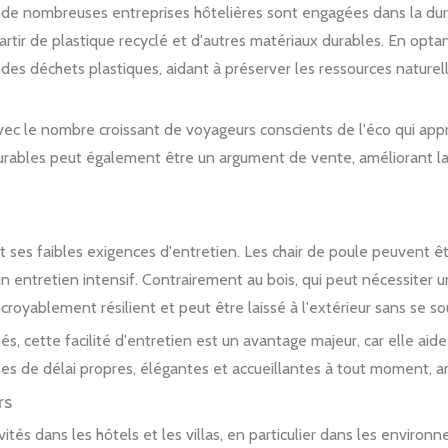
 nombreuses entreprises hôtelières sont engagées dans la durabil
 partir de plastique recyclé et d'autres matériaux durables. En opta
t des déchets plastiques, aidant à préserver les ressources naturell
 le nombre croissant de voyageurs conscients de l'éco qui appréc
urables peut également être un argument de vente, améliorant la 
est ses faibles exigences d'entretien. Les chair de poule peuvent 
un entretien intensif. Contrairement au bois, qui peut nécessiter u
incroyablement résilient et peut être laissé à l'extérieur sans se
pés, cette facilité d'entretien est un avantage majeur, car elle ai
nes de délai propres, élégantes et accueillantes à tout moment, a
rs
invités dans les hôtels et les villas, en particulier dans les enviro