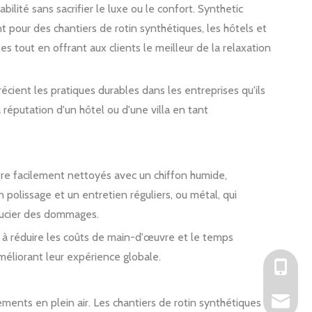
ité sans sacrifier le luxe ou le confort. Synthetic
nt pour des chantiers de rotin synthétiques, les hôtels et
es tout en offrant aux clients le meilleur de la relaxation
ient les pratiques durables dans les entreprises qu'ils
réputation d'un hôtel ou d'une villa en tant
être facilement nettoyés avec un chiffon humide,
n polissage et un entretien réguliers, ou métal, qui
 soucier des dommages.
de à réduire les coûts de main-d'œuvre et le temps
méliorant leur expérience globale.
+86 - 1
as@artsu
nnements en plein air. Les chantiers de rotin synthétiques