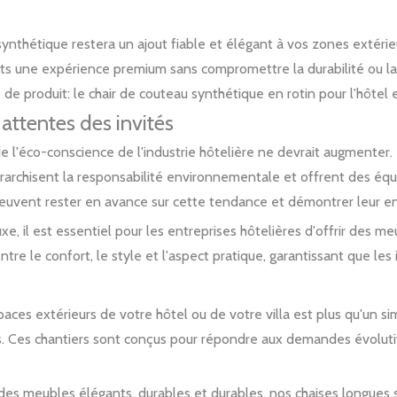
 synthétique restera un ajout fiable et élégant à vos zones extérie
ients une expérience premium sans compromettre la durabilité ou l
de produit: le chair de couteau synthétique en rotin pour l'hôtel et
 attentes des invités
e l'éco-conscience de l'industrie hôtelière ne devrait augmenter.
i hiérarchisent la responsabilité environnementale et offrent des 
s peuvent rester en avance sur cette tendance et démontrer leur e
, il est essentiel pour les entreprises hôtelières d'offrir des me
 entre le confort, le style et l'aspect pratique, garantissant que 
aces extérieurs de votre hôtel ou de votre villa est plus qu'un si
ients. Ces chantiers sont conçus pour répondre aux demandes évoluti
des meubles élégants, durables et durables, nos chaises longues s