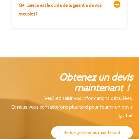
Q4. Quelle est la durée de la garantie de vos
meubles?
Obtenez un devis
maintenant！
Veuillez saisir vos informations détaillées,
Et nous vous contacterons plus tard pour fournir un devis
gratuit
Renseignez-vous maintenant