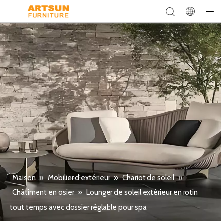
Maison
»
Mobilier d'extérieur
»
Chariot de soleil
»
Châtiment en osier
»
Lounger de soleil extérieur en rotin
tout temps avec dossier réglable pour spa