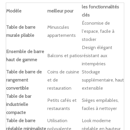
les fonctionnalités
Modèle
meilleur pour
clés
Économise de
Table de barre
Minuscules
l'espace, facile à
murale pliable
appartements
stocker
Design élégant
Ensemble de barre
Balcons et patios
résistant aux
haut de gamme
intempéries
Table de barre de
Coins de cuisine
Stockage
rangement
et de
supplémentaire, haut
convertible
restauration
extensible
Table de bar
Petits cafés et
Sièges empilables,
industrielle
restaurants
faciles à nettoyer
compacte
Table de barre
Utilisation
Look moderne
réglable minimaliste
polyvalente
réglable en hauteur